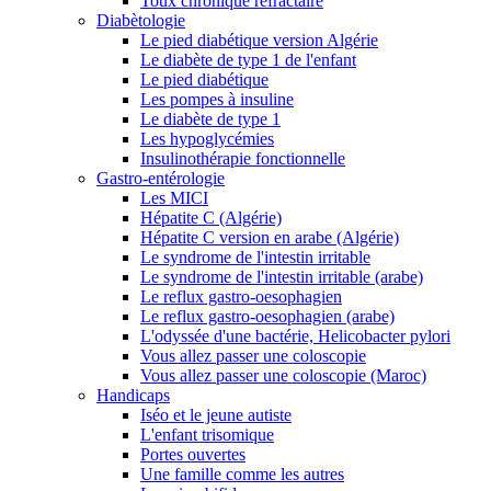
Toux chronique réfractaire
Diabètologie
Le pied diabétique version Algérie
Le diabète de type 1 de l'enfant
Le pied diabétique
Les pompes à insuline
Le diabète de type 1
Les hypoglycémies
Insulinothérapie fonctionnelle
Gastro-entérologie
Les MICI
Hépatite C (Algérie)
Hépatite C version en arabe (Algérie)
Le syndrome de l'intestin irritable
Le syndrome de l'intestin irritable (arabe)
Le reflux gastro-oesophagien
Le reflux gastro-oesophagien (arabe)
L'odyssée d'une bactérie, Helicobacter pylori
Vous allez passer une coloscopie
Vous allez passer une coloscopie (Maroc)
Handicaps
Iséo et le jeune autiste
L'enfant trisomique
Portes ouvertes
Une famille comme les autres