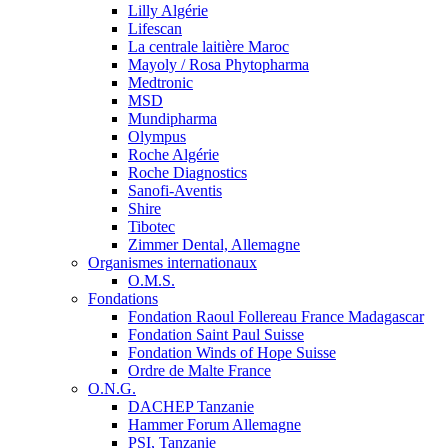
Lilly Algérie
Lifescan
La centrale laitière Maroc
Mayoly / Rosa Phytopharma
Medtronic
MSD
Mundipharma
Olympus
Roche Algérie
Roche Diagnostics
Sanofi-Aventis
Shire
Tibotec
Zimmer Dental, Allemagne
Organismes internationaux
O.M.S.
Fondations
Fondation Raoul Follereau France Madagascar
Fondation Saint Paul Suisse
Fondation Winds of Hope Suisse
Ordre de Malte France
O.N.G.
DACHEP Tanzanie
Hammer Forum Allemagne
PSI, Tanzanie