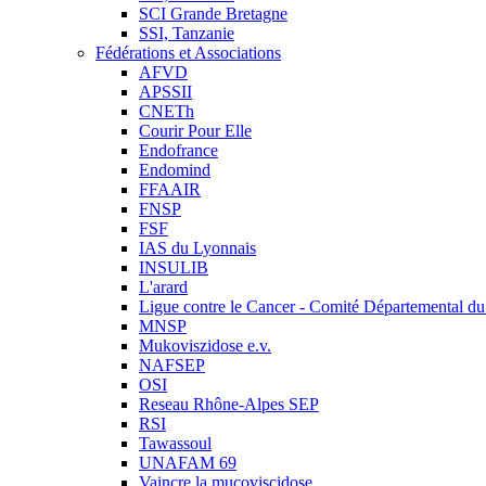
SCI Grande Bretagne
SSI, Tanzanie
Fédérations et Associations
AFVD
APSSII
CNETh
Courir Pour Elle
Endofrance
Endomind
FFAAIR
FNSP
FSF
IAS du Lyonnais
INSULIB
L'arard
Ligue contre le Cancer - Comité Départemental du 
MNSP
Mukoviszidose e.v.
NAFSEP
OSI
Reseau Rhône-Alpes SEP
RSI
Tawassoul
UNAFAM 69
Vaincre la mucoviscidose