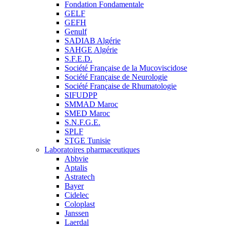
Fondation Fondamentale
GELF
GEFH
Genulf
SADIAB Algérie
SAHGE Algérie
S.F.E.D.
Société Française de la Mucoviscidose
Société Française de Neurologie
Société Française de Rhumatologie
SIFUDPP
SMMAD Maroc
SMED Maroc
S.N.F.G.E.
SPLF
STGE Tunisie
Laboratoires pharmaceutiques
Abbvie
Aptalis
Astratech
Bayer
Cidelec
Coloplast
Janssen
Laerdal