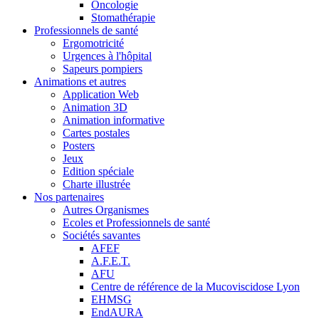
Oncologie
Stomathérapie
Professionnels de santé
Ergomotricité
Urgences à l'hôpital
Sapeurs pompiers
Animations et autres
Application Web
Animation 3D
Animation informative
Cartes postales
Posters
Jeux
Edition spéciale
Charte illustrée
Nos partenaires
Autres Organismes
Ecoles et Professionnels de santé
Sociétés savantes
AFEF
A.F.E.T.
AFU
Centre de référence de la Mucoviscidose Lyon
EHMSG
EndAURA