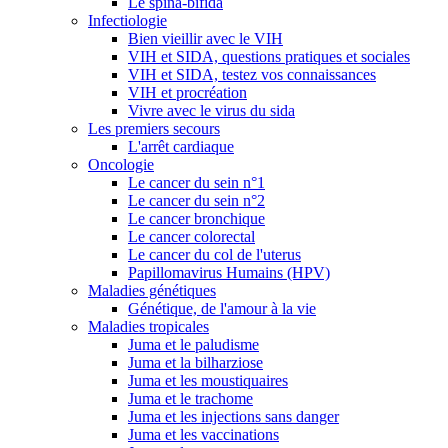
Le spina-bifida
Infectiologie
Bien vieillir avec le VIH
VIH et SIDA, questions pratiques et sociales
VIH et SIDA, testez vos connaissances
VIH et procréation
Vivre avec le virus du sida
Les premiers secours
L'arrêt cardiaque
Oncologie
Le cancer du sein n°1
Le cancer du sein n°2
Le cancer bronchique
Le cancer colorectal
Le cancer du col de l'uterus
Papillomavirus Humains (HPV)
Maladies génétiques
Génétique, de l'amour à la vie
Maladies tropicales
Juma et le paludisme
Juma et la bilharziose
Juma et les moustiquaires
Juma et le trachome
Juma et les injections sans danger
Juma et les vaccinations