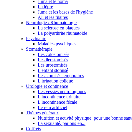
Juma et le noma
La lèpre
Juma et les bases de l'hygiène
Ali et les filaires
Neurologie / Rhumatologie
La sclérose en plaques
La polyarthrite rhumatoïde
Psychiatrie
Maladies psychiques
Stomathérapie
Les colostomisés
Les iléostomisés
Les urostomisés
L'enfant stomisé
Les stomisés temporaires
L'irrigation colique
Urologie et continence
Les vessies neurologiques
L'incontinence urinaire
L'incontinence fécale
Le rein artificiel
Thèmes généraux
Nutrition et activité physique, pour une bonne sant
La sexualité, parlons-en...
Coffrets