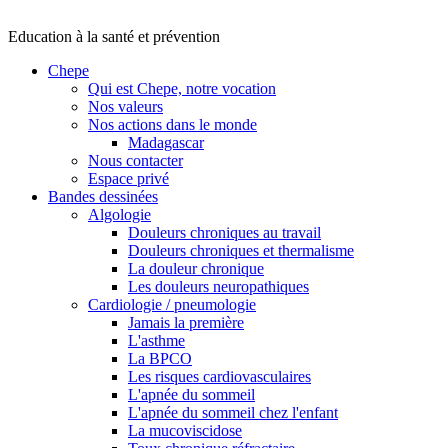
Education à la santé et prévention
Chepe
Qui est Chepe, notre vocation
Nos valeurs
Nos actions dans le monde
Madagascar
Nous contacter
Espace privé
Bandes dessinées
Algologie
Douleurs chroniques au travail
Douleurs chroniques et thermalisme
La douleur chronique
Les douleurs neuropathiques
Cardiologie / pneumologie
Jamais la première
L'asthme
La BPCO
Les risques cardiovasculaires
L'apnée du sommeil
L'apnée du sommeil chez l'enfant
La mucoviscidose