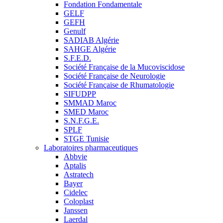
Fondation Fondamentale
GELF
GEFH
Genulf
SADIAB Algérie
SAHGE Algérie
S.F.E.D.
Société Française de la Mucoviscidose
Société Française de Neurologie
Société Française de Rhumatologie
SIFUDPP
SMMAD Maroc
SMED Maroc
S.N.F.G.E.
SPLF
STGE Tunisie
Laboratoires pharmaceutiques
Abbvie
Aptalis
Astratech
Bayer
Cidelec
Coloplast
Janssen
Laerdal