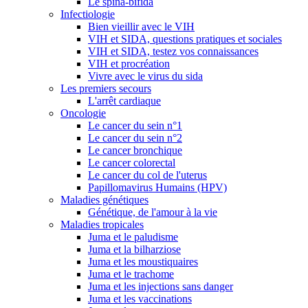
Le spina-bifida
Infectiologie
Bien vieillir avec le VIH
VIH et SIDA, questions pratiques et sociales
VIH et SIDA, testez vos connaissances
VIH et procréation
Vivre avec le virus du sida
Les premiers secours
L'arrêt cardiaque
Oncologie
Le cancer du sein n°1
Le cancer du sein n°2
Le cancer bronchique
Le cancer colorectal
Le cancer du col de l'uterus
Papillomavirus Humains (HPV)
Maladies génétiques
Génétique, de l'amour à la vie
Maladies tropicales
Juma et le paludisme
Juma et la bilharziose
Juma et les moustiquaires
Juma et le trachome
Juma et les injections sans danger
Juma et les vaccinations