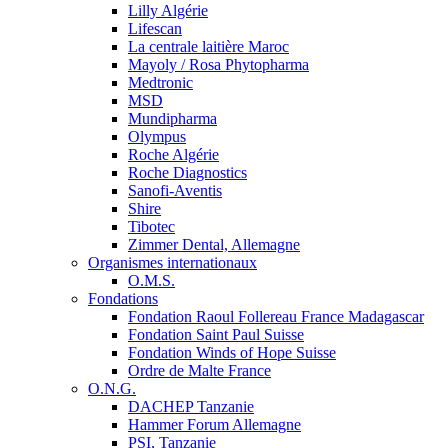
Lilly Algérie
Lifescan
La centrale laitière Maroc
Mayoly / Rosa Phytopharma
Medtronic
MSD
Mundipharma
Olympus
Roche Algérie
Roche Diagnostics
Sanofi-Aventis
Shire
Tibotec
Zimmer Dental, Allemagne
Organismes internationaux
O.M.S.
Fondations
Fondation Raoul Follereau France Madagascar
Fondation Saint Paul Suisse
Fondation Winds of Hope Suisse
Ordre de Malte France
O.N.G.
DACHEP Tanzanie
Hammer Forum Allemagne
PSI, Tanzanie