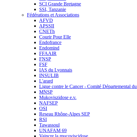
SCI Grande Bretagne
SSI, Tanzanie
Fédérations et Associations
AFVD
APSSII
CNETh
Courir Pour Elle
Endofrance
Endomind
FFAAIR
FNSP
FSF
IAS du Lyonnais
INSULIB
L'arard
Ligue contre le Cancer - Comité Départemental du 
MNSP
Mukoviszidose e.v.
NAFSEP
OSI
Reseau Rhône-Alpes SEP
RSI
Tawassoul
UNAFAM 69
Vaincre la mucoviscidose