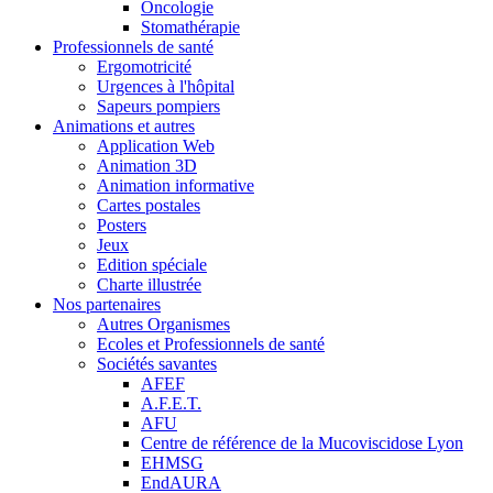
Oncologie
Stomathérapie
Professionnels de santé
Ergomotricité
Urgences à l'hôpital
Sapeurs pompiers
Animations et autres
Application Web
Animation 3D
Animation informative
Cartes postales
Posters
Jeux
Edition spéciale
Charte illustrée
Nos partenaires
Autres Organismes
Ecoles et Professionnels de santé
Sociétés savantes
AFEF
A.F.E.T.
AFU
Centre de référence de la Mucoviscidose Lyon
EHMSG
EndAURA