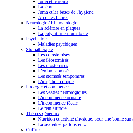
Juma et le noma
La lèpre
Juma et les bases de l'hygiène
Ali et les filaires
Neurologie / Rhumatologie
La sclérose en plaques
La polyarthrite rhumatoïde
Psychiatrie
Maladies psychiques
Stomathérapie
Les colostomisés
Les iléostomisés
Les urostomisés
L'enfant stomisé
Les stomisés temporaires
L'irrigation colique
Urologie et continence
Les vessies neurologiques
L'incontinence urinaire
L'incontinence fécale
Le rein artificiel
Thèmes généraux
Nutrition et activité physique, pour une bonne sant
La sexualité, parlons-en...
Coffrets