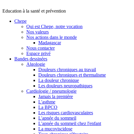
Education à la santé et prévention
Chepe
Qui est Chepe, notre vocation
Nos valeurs
Nos actions dans le monde
Madagascar
Nous contacter
Espace privé
Bandes dessinées
Algologie
Douleurs chroniques au travail
Douleurs chroniques et thermalisme
La douleur chronique
Les douleurs neuropathiques
Cardiologie / pneumologie
Jamais la première
L'asthme
La BPCO
Les risques cardiovasculaires
L'apnée du sommeil
L'apnée du sommeil chez l'enfant
La mucoviscidose