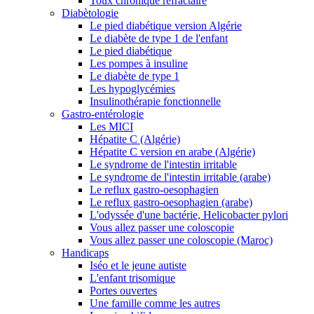
Toux chronique réfractaire
Diabètologie
Le pied diabétique version Algérie
Le diabète de type 1 de l'enfant
Le pied diabétique
Les pompes à insuline
Le diabète de type 1
Les hypoglycémies
Insulinothérapie fonctionnelle
Gastro-entérologie
Les MICI
Hépatite C (Algérie)
Hépatite C version en arabe (Algérie)
Le syndrome de l'intestin irritable
Le syndrome de l'intestin irritable (arabe)
Le reflux gastro-oesophagien
Le reflux gastro-oesophagien (arabe)
L'odyssée d'une bactérie, Helicobacter pylori
Vous allez passer une coloscopie
Vous allez passer une coloscopie (Maroc)
Handicaps
Iséo et le jeune autiste
L'enfant trisomique
Portes ouvertes
Une famille comme les autres