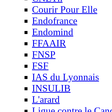
Courir Pour Elle
Endofrance
Endomind
FFAAIR
FNSP
FSF
IAS du Lyonnais
INSULIB
L'arard
Ligue contre le Can