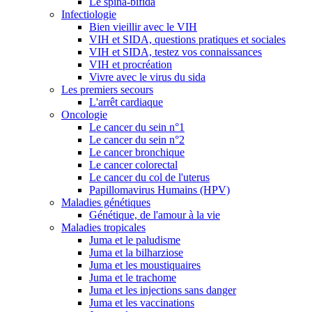
Le spina-bifida
Infectiologie
Bien vieillir avec le VIH
VIH et SIDA, questions pratiques et sociales
VIH et SIDA, testez vos connaissances
VIH et procréation
Vivre avec le virus du sida
Les premiers secours
L'arrêt cardiaque
Oncologie
Le cancer du sein n°1
Le cancer du sein n°2
Le cancer bronchique
Le cancer colorectal
Le cancer du col de l'uterus
Papillomavirus Humains (HPV)
Maladies génétiques
Génétique, de l'amour à la vie
Maladies tropicales
Juma et le paludisme
Juma et la bilharziose
Juma et les moustiquaires
Juma et le trachome
Juma et les injections sans danger
Juma et les vaccinations