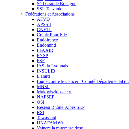
SCI Grande Bretagne
SSI, Tanzanie
Fédérations et Associations
AFVD
APSSII
CNETh
Courir Pour Elle
Endofrance
Endomind
FFAAIR
FNSP
FSF
IAS du Lyonnais
INSULIB
L'arard
Ligue contre le Cancer - Comité Départemental du 
MNSP
Mukoviszidose e.v.
NAFSEP
OSI
Reseau Rhône-Alpes SEP
RSI
Tawassoul
UNAFAM 69
Vaincre la mucoviscidose