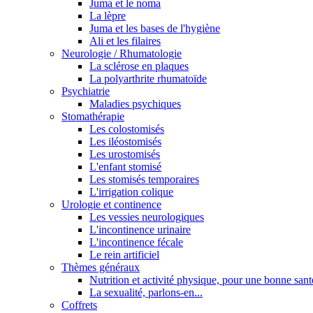
Juma et le noma
La lèpre
Juma et les bases de l'hygiène
Ali et les filaires
Neurologie / Rhumatologie
La sclérose en plaques
La polyarthrite rhumatoïde
Psychiatrie
Maladies psychiques
Stomathérapie
Les colostomisés
Les iléostomisés
Les urostomisés
L'enfant stomisé
Les stomisés temporaires
L'irrigation colique
Urologie et continence
Les vessies neurologiques
L'incontinence urinaire
L'incontinence fécale
Le rein artificiel
Thèmes généraux
Nutrition et activité physique, pour une bonne sant
La sexualité, parlons-en...
Coffrets