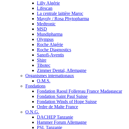
Lilly Algérie
Lifescan
La centrale laitière Maroc
Mayoly / Rosa Phytopharma
Medtronic
MSD
Mundipharma
Olympus
Roche Algérie
Roche Diagnostics
Sanofi-Aventis
Shire
Tibotec
Zimmer Dental, Allemagne
Organismes internationaux
O.M.S.
Fondations
Fondation Raoul Follereau France Madagascar
Fondation Saint Paul Suisse
Fondation Winds of Hope Suisse
Ordre de Malte France
O.N.G.
DACHEP Tanzanie
Hammer Forum Allemagne
PSI, Tanzanie