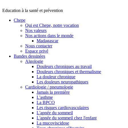
Education à la santé et prévention
Chepe
Qui est Chepe, notre vocation
Nos valeurs
Nos actions dans le monde
Madagascar
Nous contacter
Espace privé
Bandes dessinées
Algologie
Douleurs chroniques au travail
Douleurs chroniques et thermalisme
La douleur chronique
Les douleurs neuropathiques
Cardiologie / pneumologie
Jamais la première
L'asthme
La BPCO
Les risques cardiovasculaires
L'apnée du sommeil
L'apnée du sommeil chez l'enfant
La mucoviscidose