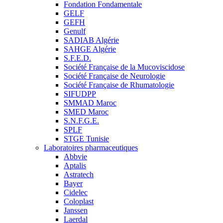
Fondation Fondamentale
GELF
GEFH
Genulf
SADIAB Algérie
SAHGE Algérie
S.F.E.D.
Société Française de la Mucoviscidose
Société Française de Neurologie
Société Française de Rhumatologie
SIFUDPP
SMMAD Maroc
SMED Maroc
S.N.F.G.E.
SPLF
STGE Tunisie
Laboratoires pharmaceutiques
Abbvie
Aptalis
Astratech
Bayer
Cidelec
Coloplast
Janssen
Laerdal