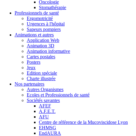
Oncologie
Stomathérapie
Professionnels de santé
Ergomotricité
Urgences à l'hôpital
Sapeurs pompiers
Animations et autres
Application Web
Animation 3D
Animation informative
Cartes postales
Posters
Jeux
Edition spéciale
Charte illustrée
Nos partenaires
Autres Organismes
Ecoles et Professionnels de santé
Sociétés savantes
AFEF
A.F.E.T.
AFU
Centre de référence de la Mucoviscidose Lyon
EHMSG
EndAURA