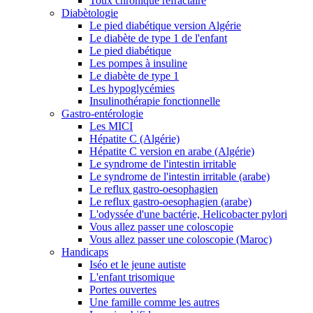
Toux chronique réfractaire
Diabètologie
Le pied diabétique version Algérie
Le diabète de type 1 de l'enfant
Le pied diabétique
Les pompes à insuline
Le diabète de type 1
Les hypoglycémies
Insulinothérapie fonctionnelle
Gastro-entérologie
Les MICI
Hépatite C (Algérie)
Hépatite C version en arabe (Algérie)
Le syndrome de l'intestin irritable
Le syndrome de l'intestin irritable (arabe)
Le reflux gastro-oesophagien
Le reflux gastro-oesophagien (arabe)
L'odyssée d'une bactérie, Helicobacter pylori
Vous allez passer une coloscopie
Vous allez passer une coloscopie (Maroc)
Handicaps
Iséo et le jeune autiste
L'enfant trisomique
Portes ouvertes
Une famille comme les autres