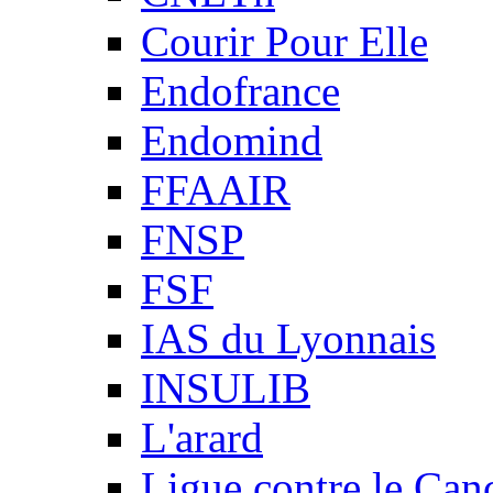
Courir Pour Elle
Endofrance
Endomind
FFAAIR
FNSP
FSF
IAS du Lyonnais
INSULIB
L'arard
Ligue contre le Can