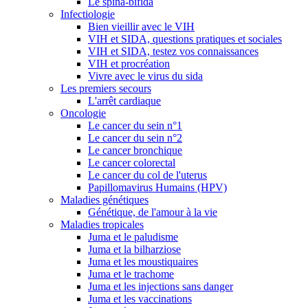
Le spina-bifida
Infectiologie
Bien vieillir avec le VIH
VIH et SIDA, questions pratiques et sociales
VIH et SIDA, testez vos connaissances
VIH et procréation
Vivre avec le virus du sida
Les premiers secours
L'arrêt cardiaque
Oncologie
Le cancer du sein n°1
Le cancer du sein n°2
Le cancer bronchique
Le cancer colorectal
Le cancer du col de l'uterus
Papillomavirus Humains (HPV)
Maladies génétiques
Génétique, de l'amour à la vie
Maladies tropicales
Juma et le paludisme
Juma et la bilharziose
Juma et les moustiquaires
Juma et le trachome
Juma et les injections sans danger
Juma et les vaccinations