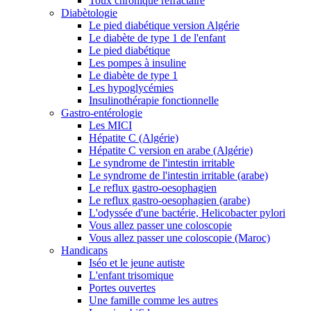
Toux chronique réfractaire
Diabètologie
Le pied diabétique version Algérie
Le diabète de type 1 de l'enfant
Le pied diabétique
Les pompes à insuline
Le diabète de type 1
Les hypoglycémies
Insulinothérapie fonctionnelle
Gastro-entérologie
Les MICI
Hépatite C (Algérie)
Hépatite C version en arabe (Algérie)
Le syndrome de l'intestin irritable
Le syndrome de l'intestin irritable (arabe)
Le reflux gastro-oesophagien
Le reflux gastro-oesophagien (arabe)
L'odyssée d'une bactérie, Helicobacter pylori
Vous allez passer une coloscopie
Vous allez passer une coloscopie (Maroc)
Handicaps
Iséo et le jeune autiste
L'enfant trisomique
Portes ouvertes
Une famille comme les autres