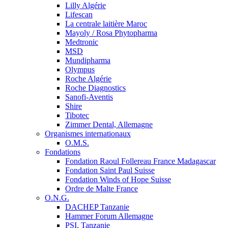
Lilly Algérie
Lifescan
La centrale laitière Maroc
Mayoly / Rosa Phytopharma
Medtronic
MSD
Mundipharma
Olympus
Roche Algérie
Roche Diagnostics
Sanofi-Aventis
Shire
Tibotec
Zimmer Dental, Allemagne
Organismes internationaux
O.M.S.
Fondations
Fondation Raoul Follereau France Madagascar
Fondation Saint Paul Suisse
Fondation Winds of Hope Suisse
Ordre de Malte France
O.N.G.
DACHEP Tanzanie
Hammer Forum Allemagne
PSI, Tanzanie