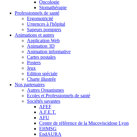
Oncologie
Stomathérapie
Professionnels de santé
Ergomotricité
Urgences à l'hôpital
Sapeurs pompiers
Animations et autres
Application Web
Animation 3D
Animation informative
Cartes postales
Posters
Jeux
Edition spéciale
Charte illustrée
Nos partenaires
Autres Organismes
Ecoles et Professionnels de santé
Sociétés savantes
AFEF
A.F.E.T.
AFU
Centre de référence de la Mucoviscidose Lyon
EHMSG
EndAURA