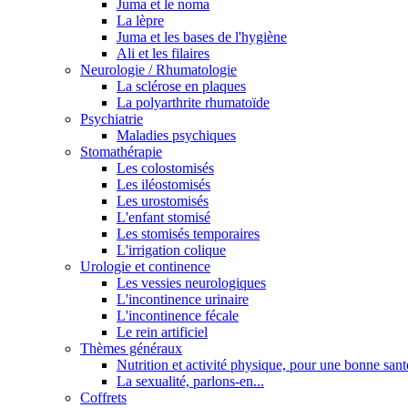
Juma et le noma
La lèpre
Juma et les bases de l'hygiène
Ali et les filaires
Neurologie / Rhumatologie
La sclérose en plaques
La polyarthrite rhumatoïde
Psychiatrie
Maladies psychiques
Stomathérapie
Les colostomisés
Les iléostomisés
Les urostomisés
L'enfant stomisé
Les stomisés temporaires
L'irrigation colique
Urologie et continence
Les vessies neurologiques
L'incontinence urinaire
L'incontinence fécale
Le rein artificiel
Thèmes généraux
Nutrition et activité physique, pour une bonne sant
La sexualité, parlons-en...
Coffrets