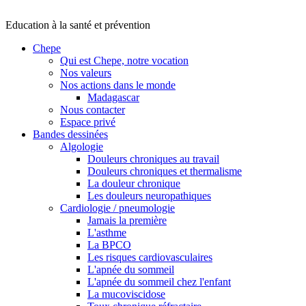
Education à la santé et prévention
Chepe
Qui est Chepe, notre vocation
Nos valeurs
Nos actions dans le monde
Madagascar
Nous contacter
Espace privé
Bandes dessinées
Algologie
Douleurs chroniques au travail
Douleurs chroniques et thermalisme
La douleur chronique
Les douleurs neuropathiques
Cardiologie / pneumologie
Jamais la première
L'asthme
La BPCO
Les risques cardiovasculaires
L'apnée du sommeil
L'apnée du sommeil chez l'enfant
La mucoviscidose