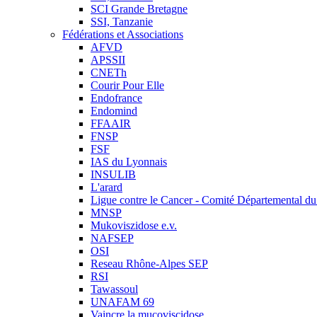
SCI Grande Bretagne
SSI, Tanzanie
Fédérations et Associations
AFVD
APSSII
CNETh
Courir Pour Elle
Endofrance
Endomind
FFAAIR
FNSP
FSF
IAS du Lyonnais
INSULIB
L'arard
Ligue contre le Cancer - Comité Départemental du 
MNSP
Mukoviszidose e.v.
NAFSEP
OSI
Reseau Rhône-Alpes SEP
RSI
Tawassoul
UNAFAM 69
Vaincre la mucoviscidose