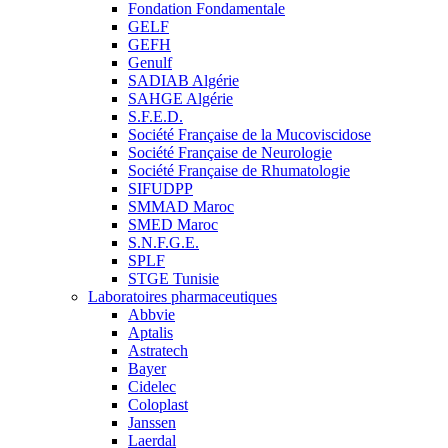
Fondation Fondamentale
GELF
GEFH
Genulf
SADIAB Algérie
SAHGE Algérie
S.F.E.D.
Société Française de la Mucoviscidose
Société Française de Neurologie
Société Française de Rhumatologie
SIFUDPP
SMMAD Maroc
SMED Maroc
S.N.F.G.E.
SPLF
STGE Tunisie
Laboratoires pharmaceutiques
Abbvie
Aptalis
Astratech
Bayer
Cidelec
Coloplast
Janssen
Laerdal