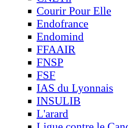
Courir Pour Elle
Endofrance
Endomind
FFAAIR
FNSP
FSF
IAS du Lyonnais
INSULIB
L'arard
Ligue contre le Can