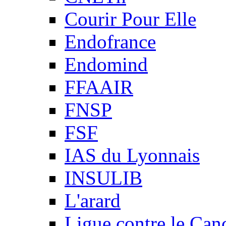
Courir Pour Elle
Endofrance
Endomind
FFAAIR
FNSP
FSF
IAS du Lyonnais
INSULIB
L'arard
Ligue contre le Can