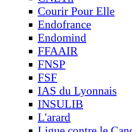
Courir Pour Elle
Endofrance
Endomind
FFAAIR
FNSP
FSF
IAS du Lyonnais
INSULIB
L'arard
Ligue contre le Can