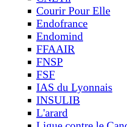
Courir Pour Elle
Endofrance
Endomind
FFAAIR
FNSP
FSF
IAS du Lyonnais
INSULIB
L'arard
Ligue contre le Can