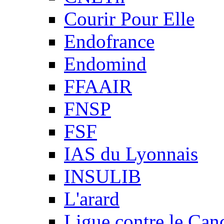
Courir Pour Elle
Endofrance
Endomind
FFAAIR
FNSP
FSF
IAS du Lyonnais
INSULIB
L'arard
Ligue contre le Can