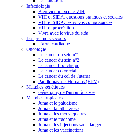
Le spina-bifida
Infectiologie
Bien vieillir avec le VIH
VIH et SIDA, questions pratiques et sociales
VIH et SIDA, testez vos connaissances
VIH et procréation
Vivre avec le virus du sida
Les premiers secours
L'arrêt cardiaque
Oncologie
Le cancer du sein n°1
Le cancer du sein n°2
Le cancer bronchique
Le cancer colorectal
Le cancer du col de l'uterus
Papillomavirus Humains (HPV)
Maladies génétiques
Génétique, de l'amour à la vie
Maladies tropicales
Juma et le paludisme
Juma et la bilharziose
Juma et les moustiquaires
Juma et le trachome
Juma et les injections sans danger
Juma et les vaccinations