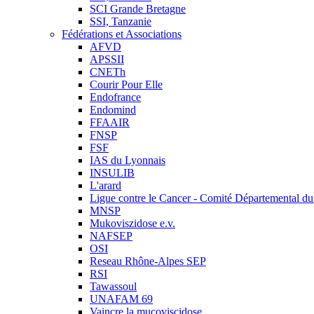
SCI Grande Bretagne
SSI, Tanzanie
Fédérations et Associations
AFVD
APSSII
CNETh
Courir Pour Elle
Endofrance
Endomind
FFAAIR
FNSP
FSF
IAS du Lyonnais
INSULIB
L'arard
Ligue contre le Cancer - Comité Départemental du 
MNSP
Mukoviszidose e.v.
NAFSEP
OSI
Reseau Rhône-Alpes SEP
RSI
Tawassoul
UNAFAM 69
Vaincre la mucoviscidose