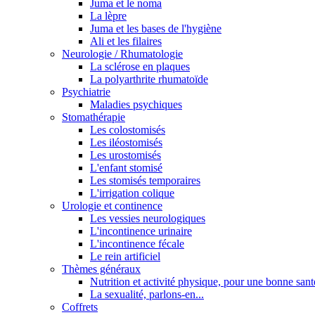
Juma et le noma
La lèpre
Juma et les bases de l'hygiène
Ali et les filaires
Neurologie / Rhumatologie
La sclérose en plaques
La polyarthrite rhumatoïde
Psychiatrie
Maladies psychiques
Stomathérapie
Les colostomisés
Les iléostomisés
Les urostomisés
L'enfant stomisé
Les stomisés temporaires
L'irrigation colique
Urologie et continence
Les vessies neurologiques
L'incontinence urinaire
L'incontinence fécale
Le rein artificiel
Thèmes généraux
Nutrition et activité physique, pour une bonne sant
La sexualité, parlons-en...
Coffrets