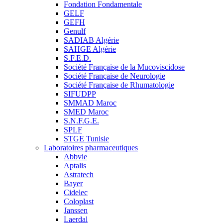
Fondation Fondamentale
GELF
GEFH
Genulf
SADIAB Algérie
SAHGE Algérie
S.F.E.D.
Société Française de la Mucoviscidose
Société Française de Neurologie
Société Française de Rhumatologie
SIFUDPP
SMMAD Maroc
SMED Maroc
S.N.F.G.E.
SPLF
STGE Tunisie
Laboratoires pharmaceutiques
Abbvie
Aptalis
Astratech
Bayer
Cidelec
Coloplast
Janssen
Laerdal