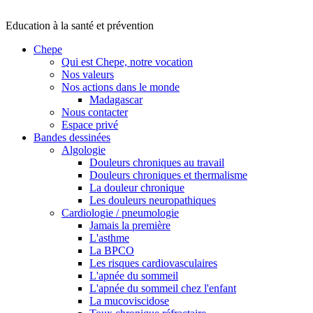
Education à la santé et prévention
Chepe
Qui est Chepe, notre vocation
Nos valeurs
Nos actions dans le monde
Madagascar
Nous contacter
Espace privé
Bandes dessinées
Algologie
Douleurs chroniques au travail
Douleurs chroniques et thermalisme
La douleur chronique
Les douleurs neuropathiques
Cardiologie / pneumologie
Jamais la première
L'asthme
La BPCO
Les risques cardiovasculaires
L'apnée du sommeil
L'apnée du sommeil chez l'enfant
La mucoviscidose