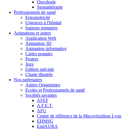
Oncologie
Stomathérapie
Professionnels de santé
Ergomotricité
Urgences à l'hôpital
Sapeurs pompiers
Animations et autres
Application Web
Animation 3D
Animation informative
Cartes postales
Posters
Jeux
Edition spéciale
Charte illustrée
Nos partenaires
Autres Organismes
Ecoles et Professionnels de santé
Sociétés savantes
AFEF
A.F.E.T.
AFU
Centre de référence de la Mucoviscidose Lyon
EHMSG
EndAURA