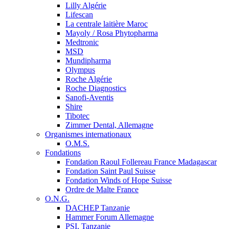
Lilly Algérie
Lifescan
La centrale laitière Maroc
Mayoly / Rosa Phytopharma
Medtronic
MSD
Mundipharma
Olympus
Roche Algérie
Roche Diagnostics
Sanofi-Aventis
Shire
Tibotec
Zimmer Dental, Allemagne
Organismes internationaux
O.M.S.
Fondations
Fondation Raoul Follereau France Madagascar
Fondation Saint Paul Suisse
Fondation Winds of Hope Suisse
Ordre de Malte France
O.N.G.
DACHEP Tanzanie
Hammer Forum Allemagne
PSI, Tanzanie