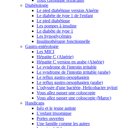
Toux chronique réfractaire
Diabètologie
Le pied diabétique version Algérie
Le diabète de type 1 de l'enfant
Le pied diabétique
Les pompes à insuline
Le diabète de type 1
Les hypoglycémies
Insulinothérapie fonctionnelle
Gastro-entérologie
Les MICI
Hépatite C (Algérie)
Hépatite C version en arabe (Algérie)
Le syndrome de l'intestin irritable
Le syndrome de l'intestin irritable (arabe)
Le reflux gastro-oesophagien
Le reflux gastro-oesophagien (arabe)
L'odyssée d'une bactérie, Helicobacter pylori
Vous allez passer une coloscopie
Vous allez passer une coloscopie (Maroc)
Handicaps
Iséo et le jeune autiste
L'enfant trisomique
Portes ouvertes
Une famille comme les autres