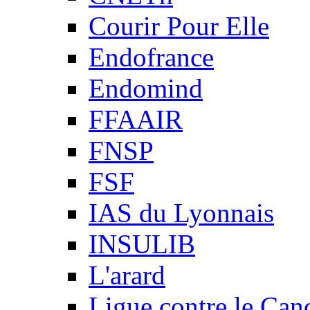
Courir Pour Elle
Endofrance
Endomind
FFAAIR
FNSP
FSF
IAS du Lyonnais
INSULIB
L'arard
Ligue contre le Can